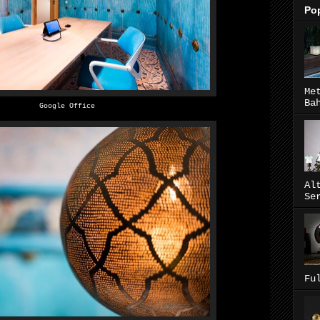
Pop
Me
Ba
Google Office
Al
Se
Fu