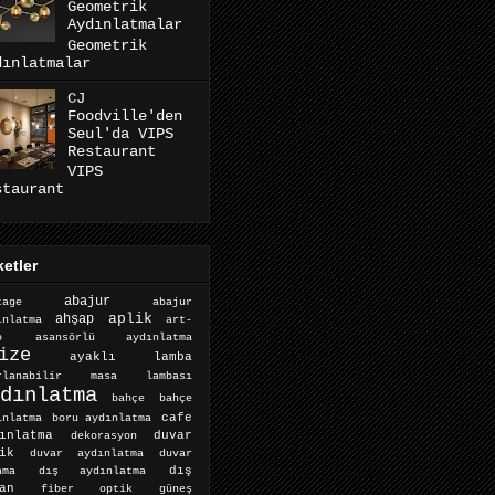
Geometrik
Aydınlatmalar
Geometrik
dınlatmalar
CJ
Foodville'den
Seul'da VIPS
Restaurant
VIPS
staurant
ketler
abajur
abajur
tage
aplik
ahşap
ınlatma
art-
o
asansörlü aydınlatma
ize
ayaklı lamba
arlanabilir masa lambası
dınlatma
bahçe
bahçe
cafe
ınlatma
boru aydınlatma
ınlatma
dekorasyon
duvar
ik
duvar aydınlatma
duvar
dış aydınlatma
dış
ama
an
fiber optik
güneş