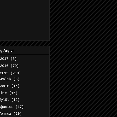
g Arşivi
2017
(5)
2016
(79)
2015
(213)
Aralık
(6)
Kasım
(15)
Ekim
(16)
Eylül
(12)
Ağustos
(17)
Temmuz
(20)