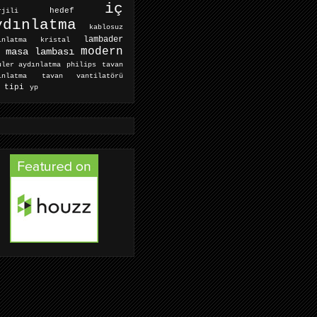
iç
hedef
rjili
ydınlatma
kablosuz
lambader
ınlatma
kristal
modern
masa lambası
tavan
uler aydınlatma
philips
ınlatma
tavan vantilatörü
 tipi
yp