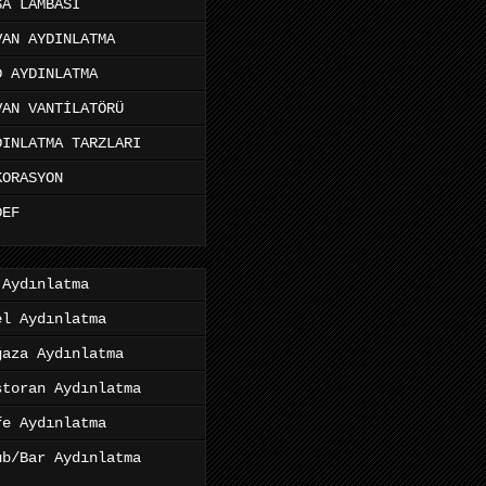
SA LAMBASI
VAN AYDINLATMA
D AYDINLATMA
VAN VANTİLATÖRÜ
DINLATMA TARZLARI
KORASYON
DEF
 Aydınlatma
el Aydınlatma
ğaza Aydınlatma
storan Aydınlatma
fe Aydınlatma
ub/Bar Aydınlatma