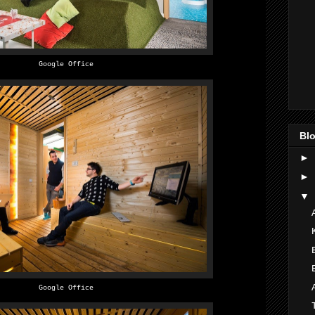
Google Office
Blo
►
►
▼
Google Office