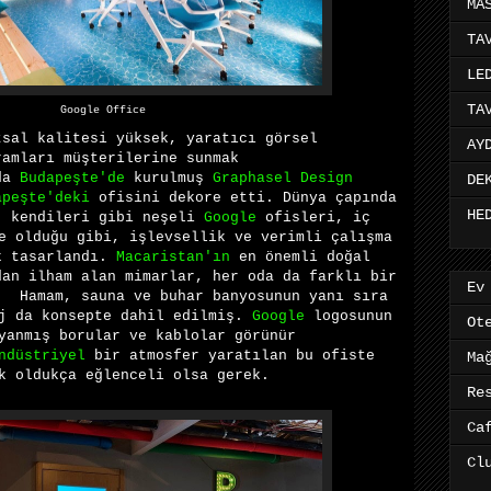
MA
TA
LE
TA
Google Office
tsal
kalitesi yüksek, yaratıcı
görsel
AY
ramları
müşterilerine
sunmak
da
Budapeşte'de
kurulmuş
Graphasel Design
DE
apeşte'deki
ofisini dekore etti. D
ünya çapında
HE
, kendileri gibi neşeli
Google
ofisleri, iç
de olduğu gibi,
işlevsellik ve
verimli
çalışma
k tasarlandı.
Macaristan'ın
en önemli doğal
dan ilham alan mimarlar, her oda da farklı bir
Ev
ı. H
amam,
sauna
ve
buhar
banyosunun
yanı sıra
j da
konsepte
dahil edilmiş.
Google
logosunun
Ot
yanmış
borular
ve kablolar
görünür
ndüstriyel
bir
atmosfer
yaratılan bu ofiste
Ma
k oldukça eğlenceli olsa gerek.
Re
Ca
Cl