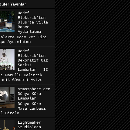
üler Yayınlar
Hedef
Elektrik'ten
Ulus'ta Villa
Bahçe
Aydınlatma
talarte Dojo Yer Tipi
hçe Aydınlatma
Hedef
Elektrik'ten
Dekoratif Gaz
Sarkıt
Lambalar - II
tı Marullu Gelincik
ramik Gövdeli Avize
Atmosphere'den
Dünya Küre
Lambalar
Dünya Küre
Masa Lambası
ll Circle
Lightmaker
Studio'dan