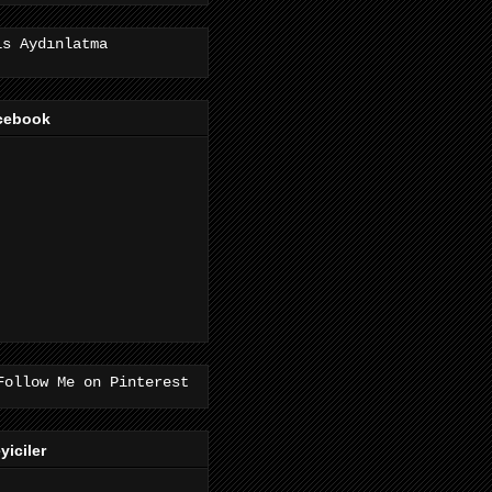
is Aydınlatma
cebook
eyiciler