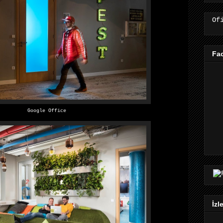
Of
Fa
Google Office
İzl