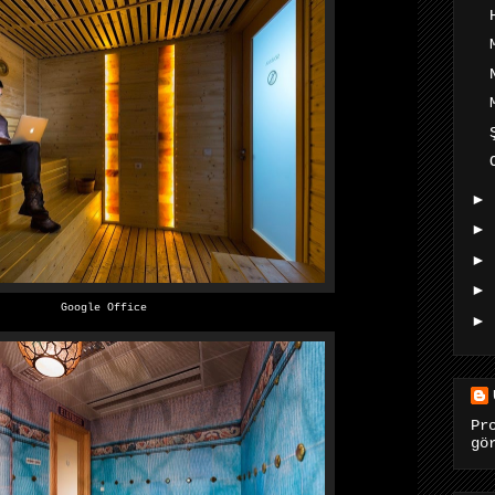
►
►
►
►
Google Office
►
Pr
gö