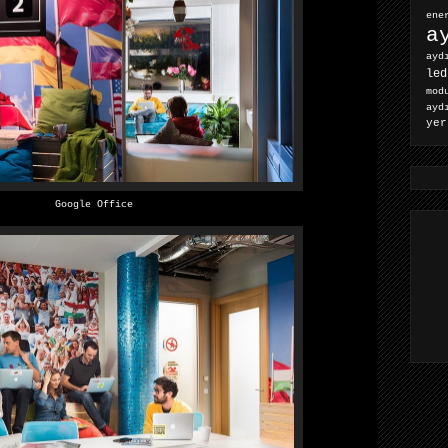
ene
a
ayd
led
mod
ayd
yer
Google Office