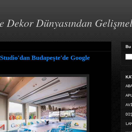
ve Dekor Dünyasından Gelişme
Bu
Studio'dan Budapeşte'de Google
KA
AB
AP
AV
DI
LA