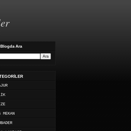
ler
 Blogda Ara
TEGORİLER
AJUR
LİK
İZE
Ş MEKAN
MBADER