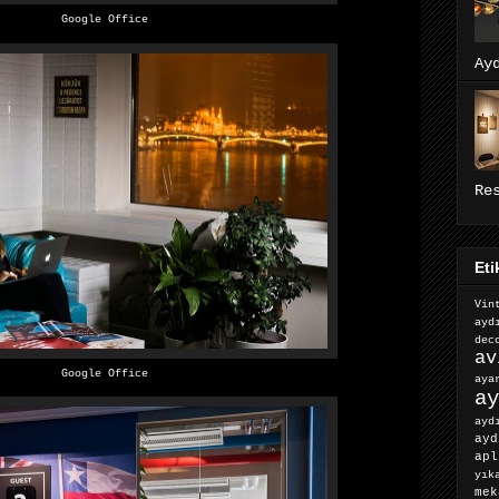
Google Office
Ay
Re
Eti
Vin
ayd
dec
av
Google Office
ay
ay
ayd
ayd
apl
yık
mek