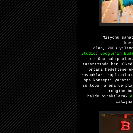
Misyonu
sana
kav
olan,
2003
yılın
Studio
;
Google'ın
Bud
bir
üne sahip olan
tasarımında her ülke
ortamı hedeflenere
kaynakları kaplıcalar
spa konsepti yaratt
su topu,
arena
ve
pla
rengine
bo
halde
bırakılarak
e
çalışma