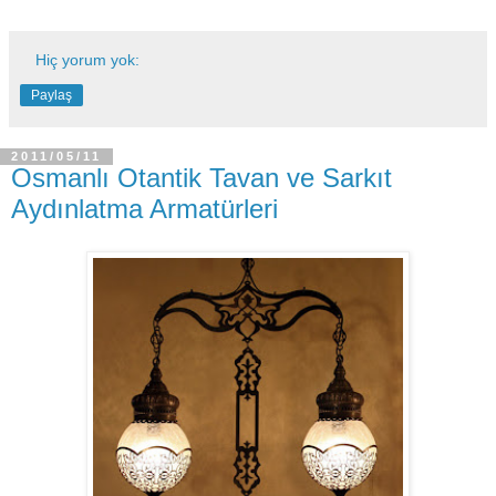
Hiç yorum yok:
Paylaş
2011/05/11
Osmanlı Otantik Tavan ve Sarkıt
Aydınlatma Armatürleri