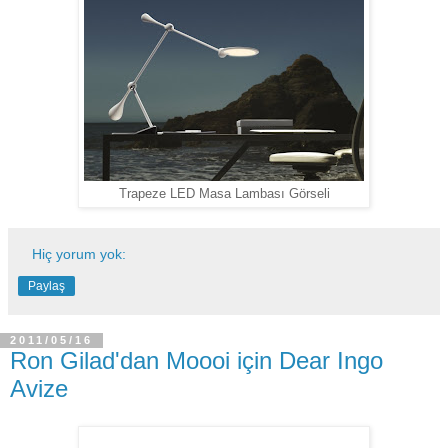
Trapeze LED Masa Lambası Görseli
Hiç yorum yok:
Paylaş
2011/05/16
Ron Gilad'dan Moooi için Dear Ingo
Avize