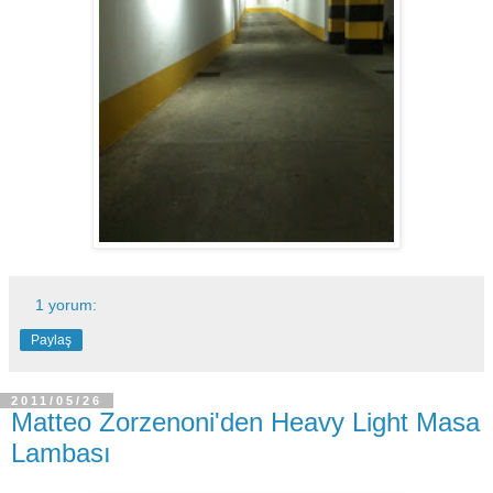
1 yorum:
Paylaş
2011/05/26
Matteo Zorzenoni'den Heavy Light Masa
Lambası