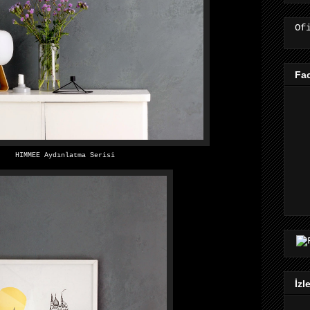
Of
Fa
HIMMEE Aydınlatma Serisi
İzl