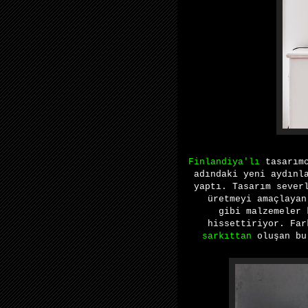
Finlandiya'lı
tasarım
adındaki
yeni
aydınl
yaptı. Tasarım sever
üretmeyi amaçlaya
gibi
malzemeler
hissettiriyor. Fa
sarkıttan
oluşan bu