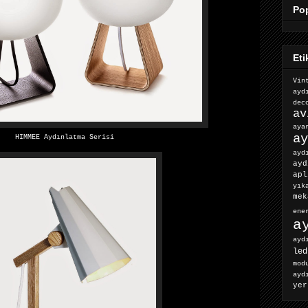
Pop
Eti
Vin
ayd
dec
av
ay
ay
HIMMEE Aydınlatma Serisi
ayd
ayd
apl
yık
mek
ene
a
ayd
led
mod
ayd
yer