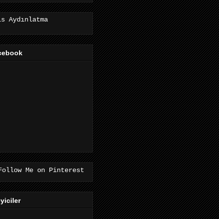
is Aydınlatma
cebook
eyiciler