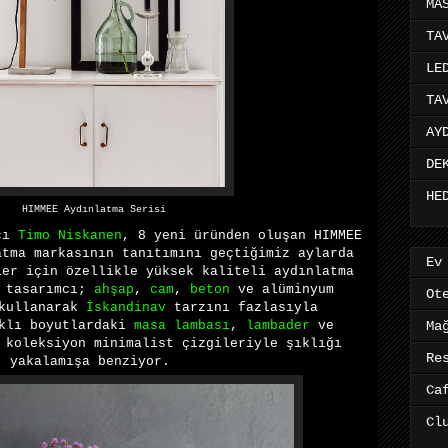
MA
TA
LE
TA
AY
DE
HE
HIMMEE Aydınlatma Serisi
cı
Timo Niskanen
,
8
yeni
üründen oluşan
HIMMEE
atma
markasının tanıtımını geçtiğimiz aylarda
Ev
ler için özellikle yüksek kaliteli aydınlatma
n tasarımcı;
ahşap
,
cam
,
beton
ve
alüminyum
Ot
 kullanarak
İskandinav
tarzını fazlasıyla
rklı boyutlardaki
masa lambası
,
lambader
ve
Ma
 koleksiyon minimalist çizgileriyle şıklığı
Re
yakalamışa benziyor.
Ca
Cl