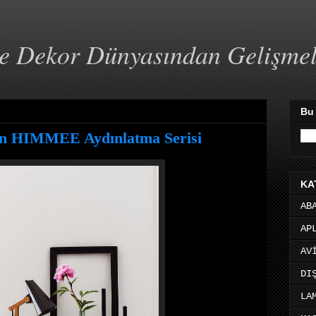
ve Dekor Dünyasından Gelişme
Bu
en HIMMEE Aydınlatma Serisi
KA
AB
AP
AV
DI
LA