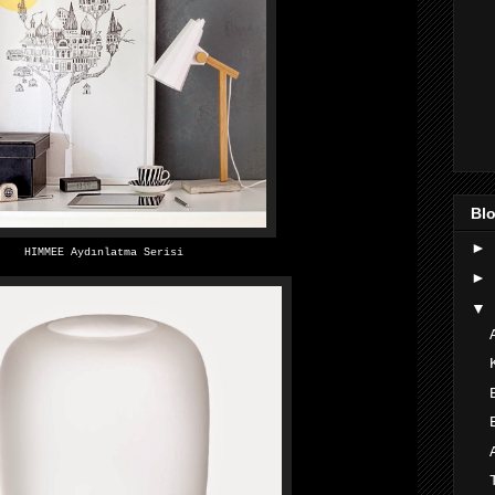
Blo
►
HIMMEE Aydınlatma Serisi
►
▼