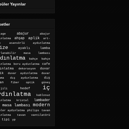
üler Yayınlar
ketler
abajur
abajur
tage
aplik
ahşap
ınlatma
art-
o
asansörlü aydınlatma
ize
ayaklı lamba
arlanabilir masa lambası
dınlatma
bahçe
bahçe
cafe
ınlatma
boru aydınlatma
ınlatma
dekorasyon
duvar
ik
duvar aydınlatma
duvar
dış aydınlatma
dış
ama
an
fiber optik
güneş
iç
hedef
rjili
ydınlatma
kablosuz
lambader
ınlatma
kristal
modern
masa lambası
tavan
uler aydınlatma
philips
ınlatma
tavan vantilatörü
 tipi
yp