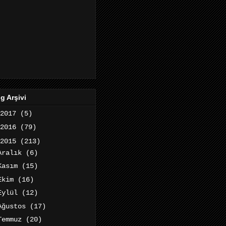
g Arşivi
2017
(5)
2016
(79)
2015
(213)
Aralık
(6)
Kasım
(15)
Ekim
(16)
Eylül
(12)
Ağustos
(17)
Temmuz
(20)