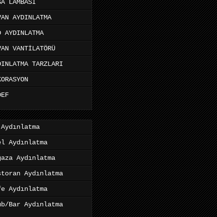
SA LAMBASI
VAN AYDINLATMA
D AYDINLATMA
VAN VANTİLATÖRÜ
DINLATMA TARZLARI
KORASYON
DEF
 Aydınlatma
el Aydınlatma
ğaza Aydınlatma
storan Aydınlatma
fe Aydınlatma
ub/Bar Aydınlatma