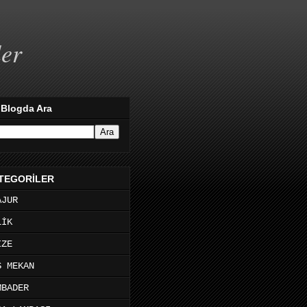
ler
 Blogda Ara
TEGORİLER
AJUR
LİK
İZE
Ş MEKAN
MBADER