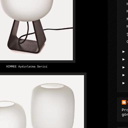
►
►
HIMMEE Aydınlatma Serisi
►
►
►
Pr
gö