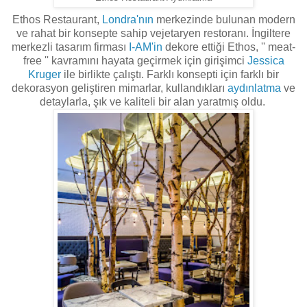
Ethos
Restaurant,
Londra'nın
merkezinde bulunan
modern
ve
rahat
bir konsepte sahip vejetaryen restoranı. İngiltere
merkezli tasarım firması
I-AM'in
dekore ettiği
Ethos
, '' meat-
free ''
kavramını hayata geçirmek için
girişimci
Jessica
Kruger
ile birlikte çalıştı. Farklı konsepti için farklı bir
dekorasyon geliştiren mimarlar, kullandıkları
aydınlatma
ve
detaylarla,
şık
ve kaliteli bir
alan
yaratmış oldu.