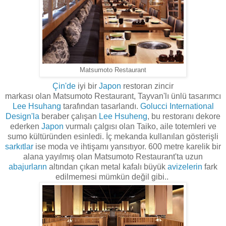
Matsumoto Restaurant
Çin'de
iyi
bir
Japon
restoran
zincir
markası
olan
Matsumoto
Restaurant,
Tayvan'lı
ünlü
tasarımcı
Lee
Hsuhang
tarafından tasarlandı.
Golucci International
Design'la
beraber çalışan
Lee
Hsuheng
,
bu restoranı dekore
ederken
Japon
vurmalı çalgısı olan Taiko, aile totemleri ve
sumo kültüründen esinledi. İç mekanda kullanılan gösterişli
sarkıtlar
ise moda ve ihtişamı yansıtıyor. 600 metre karelik bir
alana yayılmış olan Matsumoto Restaurant'ta uzun
abajurların
altından çıkan metal kafalı büyük
avizelerin
fark
edilmemesi mümkün değil gibi..