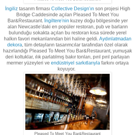
İngiliz
tasarım firması
Collective Design'ın
son projesi High
Bridge Caddesinde açılan Pleased To Meet You
Bar&Restaurant.
İngiltere'nin
kuzey doğu bölgesinde yer
alan Newcastle'daki en popüler restoran, pub ve barların
bulunduğu sokakta açılan bu restoran kısa sürede yerel
halkın favori mekanlarından biri haline geldi.
Aydınlatmadan
dekora
, tüm detayların tasarımcılar tarafından özel olarak
hazırlandığı Pleased To Meet You Bar&Restaurant,
yumuşak
deri koltuklar
,
ılık
parlatılmış
bakır
tonları
,
pırıl pırıl
parlayan
mermer
yüzeyleri
ve
endüstriyel
sarkıtlarıyla
farkını ortaya
koyuyor.
Pleased To Meet You Bar&Restaurant