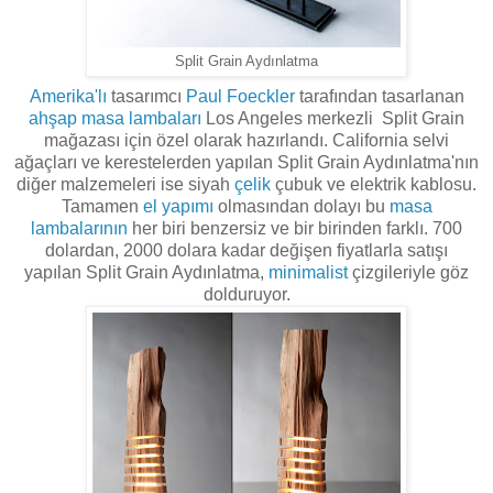
Split Grain Aydınlatma
Amerika'lı
tasarımcı
Paul
Foeckler
tarafından tasarlanan
ahşap
masa
lambaları
Los Angeles merkezli
Split Grain
mağazası için özel olarak hazırlandı.
California
selvi
ağaçları
ve
kerestelerden yapılan Split Grain Aydınlatma'nın
diğer malzemeleri ise siyah
çelik
çubuk ve elektrik kablosu.
Tamamen
el yapımı
olmasından dolayı bu
masa
lambalarının
her biri benzersiz ve bir birinden farklı. 700
dolardan, 2000 dolara kadar değişen fiyatlarla satışı
yapılan
Split Grain Aydınlatma,
minimalist
çizgileriyle göz
dolduruyor.