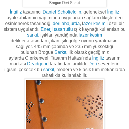
Brogue Deri Sarkıt
İngiliz
tasarımcı
Daniel
Schofield'in
, geleneksel
İngiliz
ayakkabılarının yapımında uygulanan sağlam dikişlerden
esinlenerek tasarladığı
deri
abajurda
, l
azer kesimli
özel bir
sistem uygulandı.
Enerji tasarruflu
ışık kaynağı kullanılan bu
sarkıt,
ışıkları yandığında
lazer kesim
delikler
arasından
çıkan ışık gölge oyunu yaratmasını
sağlıyor. 445 mm çapında ve 235 mm yüksekliği
bulunan
Brogue
Sarkıt,
ilk olarak geçtiğimiz
aylarda
Clerkenwell
Tasarım Haftası'nda
İngiliz
tasarım
markası
Deadgood
tarafından tanıtıldı
.
Deri
sevenlerin
ilgisini çekecek bu
sarkıt
, modern ve klasik tüm mekanlarda
rahatlıkla kullanılabilir.