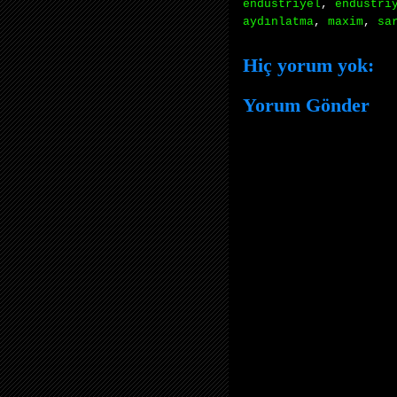
endustriyel
,
endustri
aydınlatma
,
maxim
,
sa
Hiç yorum yok:
Yorum Gönder