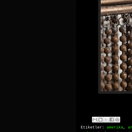
Etiketler:
amerika
,
a