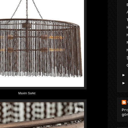
►
►
Maxim Sarkıt
Pr
gö