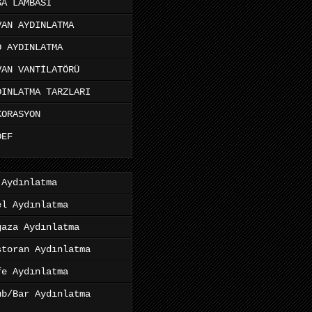
SA LAMBASI
VAN AYDINLATMA
D AYDINLATMA
VAN VANTİLATÖRÜ
DINLATMA TARZLARI
KORASYON
DEF
 Aydınlatma
el Aydınlatma
ğaza Aydınlatma
storan Aydınlatma
fe Aydınlatma
ub/Bar Aydınlatma