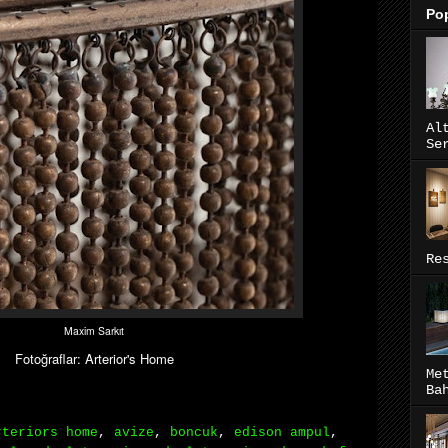
Pop
Al
Se
Re
Maxim Sarkıt
Fotoğraflar: Arterior's Home
Me
Ba
rteriors home
,
avize
,
boncuk
,
edison ampul
,