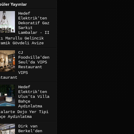
üler Yayınlar
Hedef
Elektrik'ten
Dekoratif Gaz
Sarkıt
Lambalar - II
tı Marullu Gelincik
ramik Gövdeli Avize
CJ
Foodville'den
Seul'da VIPS
Restaurant
VIPS
staurant
Hedef
Elektrik'ten
Ulus'ta Villa
Bahçe
Aydınlatma
talarte Dojo Yer Tipi
hçe Aydınlatma
Dirk van
Berkel'den