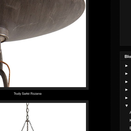
Blo
►
►
►
►
Trudy Sarkıt Rozansı
►
▼