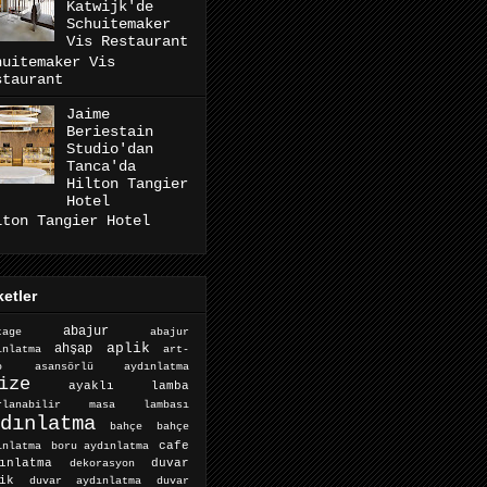
Katwijk'de
Schuitemaker
Vis Restaurant
huitemaker Vis
staurant
Jaime
Beriestain
Studio'dan
Tanca'da
Hilton Tangier
Hotel
lton Tangier Hotel
ketler
abajur
abajur
tage
aplik
ahşap
ınlatma
art-
o
asansörlü aydınlatma
ize
ayaklı lamba
arlanabilir masa lambası
dınlatma
bahçe
bahçe
cafe
ınlatma
boru aydınlatma
ınlatma
dekorasyon
duvar
ik
duvar aydınlatma
duvar