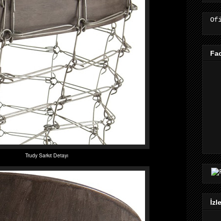
Of
Fa
Trudy Sarkıt Detayı
İzl