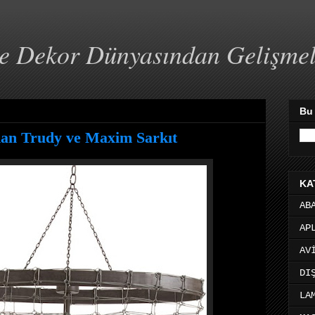
ve Dekor Dünyasından Gelişme
Bu
dan Trudy ve Maxim Sarkıt
KA
AB
AP
AV
DI
LA