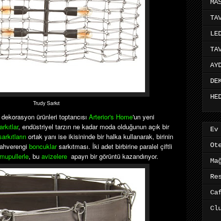
MA
TA
LE
TA
AY
DE
HE
Trudy Sarkıt
e dekorasyon ürünleri toptancısı
Arterior's Home
'un yeni
arkıtlar
, endüstriyel tarzın ne kadar moda olduğunun açık bir
Ev
sarkıtların
ortak yanı ise ikisininde bir halka kullanarak, birinin
Ot
 kahverengi
boncuklar
sarkıtması. İki adet birbirine paralel çiftli
mupullerle
, bu
avizelere
apayrı bir görüntü kazandırıyor.
Ma
Re
Ca
Cl