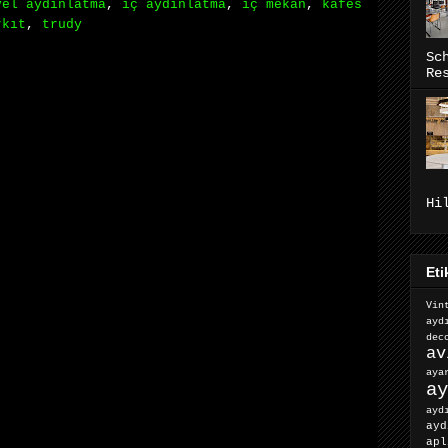
yel aydınlatma
,
iç aydınlatma
,
iç mekan
,
kafes
rkıt
,
trudy
Sc
Re
Hi
Eti
Vin
ayd
dec
av
ay
ay
ayd
ayd
apl