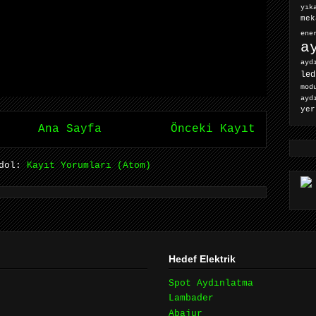
yık
mek
ene
a
ayd
led
mod
ayd
yer
Ana Sayfa
Önceki Kayıt
ydol:
Kayıt Yorumları (Atom)
Hedef Elektrik
Spot Aydınlatma
Lambader
Abajur