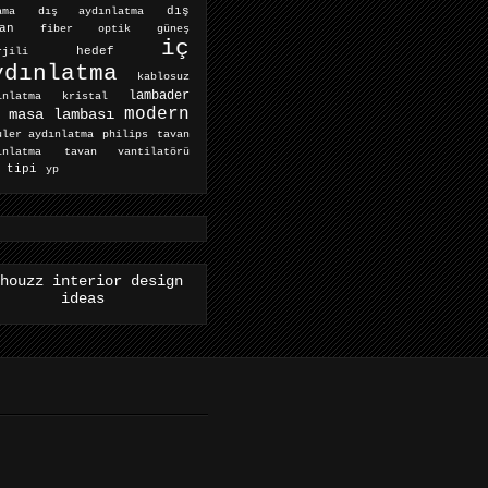
dış aydınlatma
dış
ama
an
fiber optik
güneş
iç
hedef
rjili
ydınlatma
kablosuz
lambader
ınlatma
kristal
modern
masa lambası
tavan
uler aydınlatma
philips
ınlatma
tavan vantilatörü
 tipi
yp