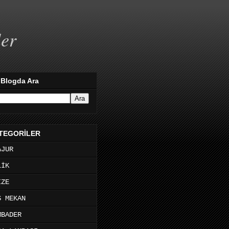
ler
 Blogda Ara
TEGORİLER
AJUR
LİK
İZE
Ş MEKAN
MBADER