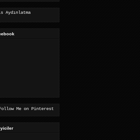
is Aydınlatma
cebook
eyiciler