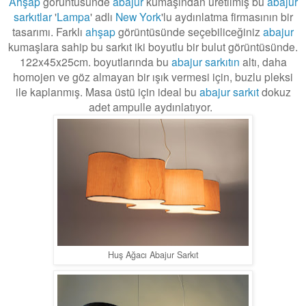
Ahşap
görüntüsünde
abajur
kumaşından üretilmiş bu
abajur
sarkıtlar
'
Lampa
' adlı
New York
'lu aydınlatma firmasının bir
tasarımı. Farklı
ahşap
görüntüsünde seçebiliceğiniz
abajur
kumaşlara sahip bu sarkıt iki boyutlu bir bulut görüntüsünde.
122x45x25cm. boyutlarında bu
abajur sarkıtın
altı, daha
homojen ve göz almayan bir ışık vermesi için, buzlu pleksi
ile kaplanmış. Masa üstü için ideal bu
abajur sarkıt
dokuz
adet ampulle aydınlatıyor.
Huş Ağacı Abajur Sarkıt