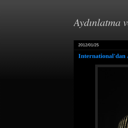
Aydınlatma 
2012/01/25
International'dan