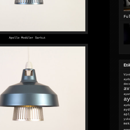
Fu
Apollo Modüler Sarkıt
Eti
Vin
ayd
dec
av
ay
ay
ayd
ayd
apl
yık
mek
ene