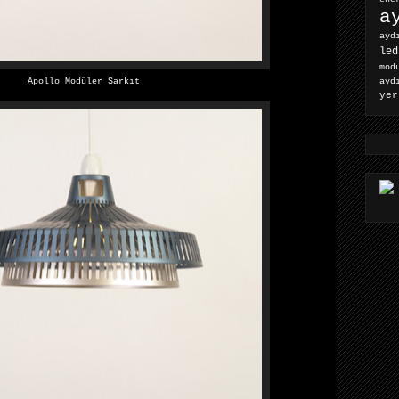
a
ayd
led
mod
ayd
Apollo Modüler Sarkıt
yer