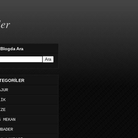
ler
 Blogda Ara
TEGORİLER
AJUR
LİK
İZE
Ş MEKAN
MBADER