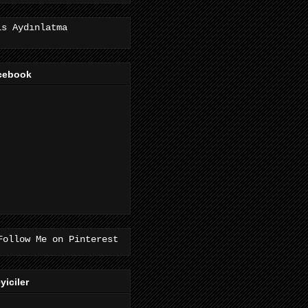
is Aydınlatma
cebook
eyiciler