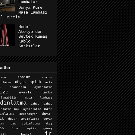
Lambalar
Dünya Küre
Masa Lambası
ll Circle
Hedef
Atölye'den
Sevtex Kumaş
Kablo
Sarkıtlar
ketler
abajur
abajur
tage
aplik
ahşap
ınlatma
art-
o
asansörlü aydınlatma
ize
ayaklı lamba
arlanabilir masa lambası
dınlatma
bahçe
bahçe
cafe
ınlatma
boru aydınlatma
ınlatma
dekorasyon
duvar
ik
duvar aydınlatma
duvar
dış aydınlatma
dış
ama
an
fiber optik
güneş
iç
hedef
rjili