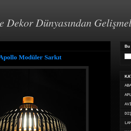
ve Dekor Dünyasından Gelişme
Bu
 Apollo Modüler Sarkıt
KA
AB
AP
AV
DI
LA