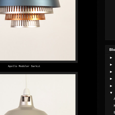
Blo
►
►
Apollo Modüler Sarkıt
►
►
►
▼