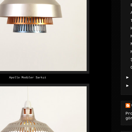
►
Apollo Modüler Sarkıt
►
Pr
gö