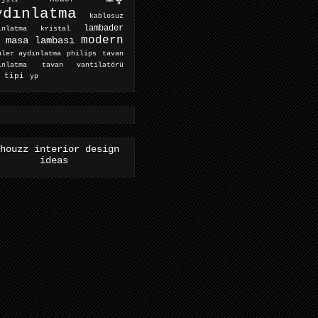
ydınlatma
kablosuz
lambader
ınlatma
kristal
modern
masa lambası
tavan
uler aydınlatma
philips
ınlatma
tavan vantilatörü
 tipi
yp