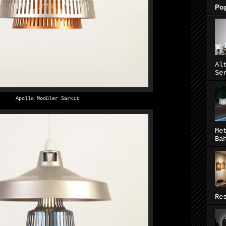
Pop
Al
Se
Apollo Modüler Sarkıt
Me
Ba
Re