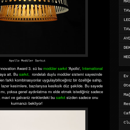
MA
TA
LE
TA
AY
DE
HE
Apollo Modüler Sarkıt
 Innovation Award 3. sü bu
modüler sarkıt
'Apollo',
International
maya ait. Bu
sarkıt,
rondelalı duylu modüler sistemi sayesinde
Ev
en farklı kombinasyonlar uygulaybiliceğiniz bir özelliğe sahip.
el lazer kesimlere, bazılarıysa kesiksik düz şekilde. Bu sayede
Ot
 mı, yoksa genel aydınlatma mı elde etmek istediğiniz sadece
Ma
u, mavi ve galvaniz renklerdeki bu
sarkıt
sizden sadece onu
kurmanızı bekliyor!
Re
Ca
Cl