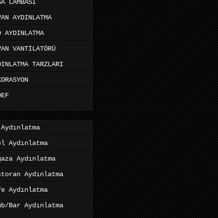
SA LAMBASI
VAN AYDINLATMA
D AYDINLATMA
VAN VANTİLATÖRÜ
DINLATMA TARZLARI
KORASYON
DEF
 Aydınlatma
el Aydınlatma
ğaza Aydınlatma
storan Aydınlatma
fe Aydınlatma
ub/Bar Aydınlatma