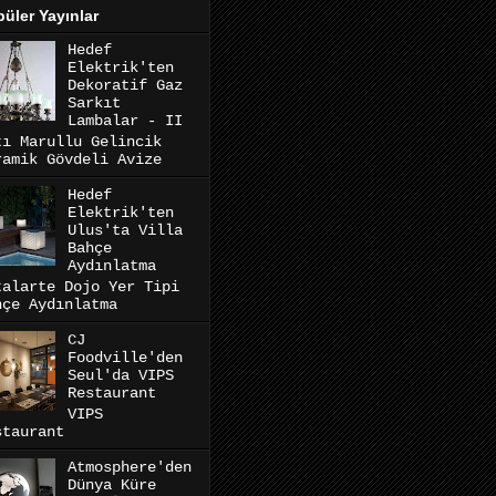
üler Yayınlar
Hedef
Elektrik'ten
Dekoratif Gaz
Sarkıt
Lambalar - II
tı Marullu Gelincik
ramik Gövdeli Avize
Hedef
Elektrik'ten
Ulus'ta Villa
Bahçe
Aydınlatma
talarte Dojo Yer Tipi
hçe Aydınlatma
CJ
Foodville'den
Seul'da VIPS
Restaurant
VIPS
staurant
Atmosphere'den
Dünya Küre