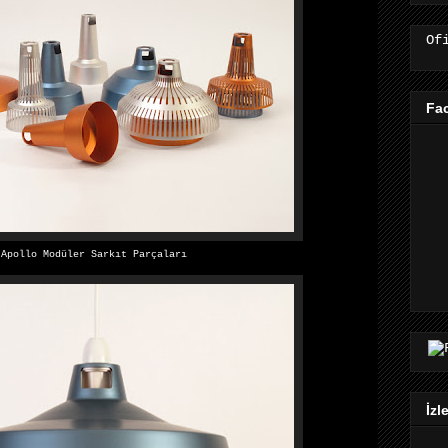
Of
Fa
Apollo Modüler Sarkıt Parçaları
İzl