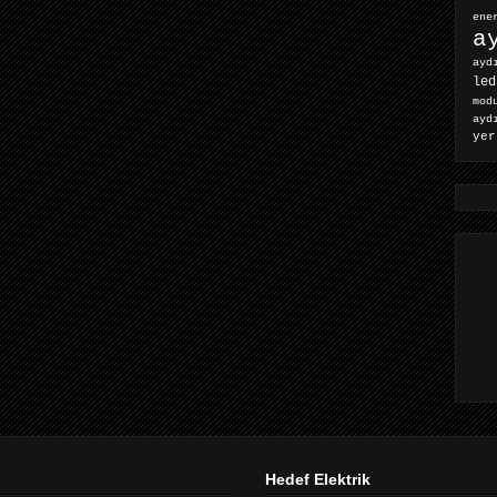
ene
a
ayd
led
mod
ayd
yer
Hedef Elektrik