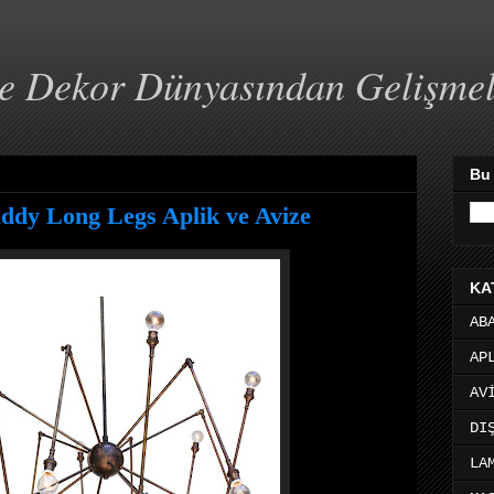
ve Dekor Dünyasından Gelişme
Bu
dy Long Legs Aplik ve Avize
KA
AB
AP
AV
DI
LA