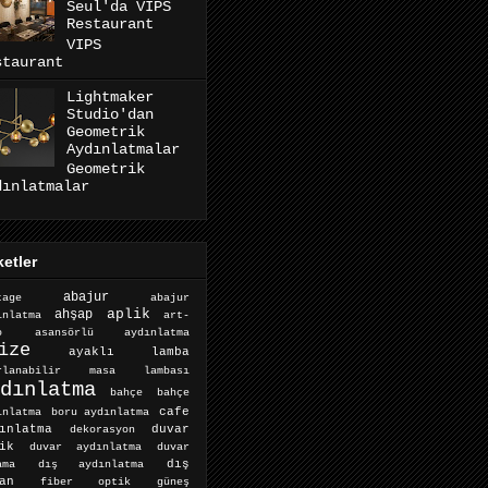
Seul'da VIPS
Restaurant
VIPS
staurant
Lightmaker
Studio'dan
Geometrik
Aydınlatmalar
Geometrik
dınlatmalar
ketler
abajur
abajur
tage
aplik
ahşap
ınlatma
art-
o
asansörlü aydınlatma
ize
ayaklı lamba
arlanabilir masa lambası
dınlatma
bahçe
bahçe
cafe
ınlatma
boru aydınlatma
ınlatma
dekorasyon
duvar
ik
duvar aydınlatma
duvar
dış aydınlatma
dış
ama
an
fiber optik
güneş