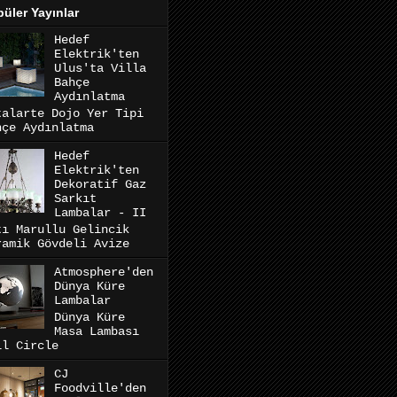
üler Yayınlar
Hedef
Elektrik'ten
Ulus'ta Villa
Bahçe
Aydınlatma
talarte Dojo Yer Tipi
hçe Aydınlatma
Hedef
Elektrik'ten
Dekoratif Gaz
Sarkıt
Lambalar - II
tı Marullu Gelincik
ramik Gövdeli Avize
Atmosphere'den
Dünya Küre
Lambalar
Dünya Küre
Masa Lambası
ll Circle
CJ
Foodville'den