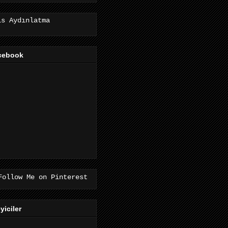
is Aydınlatma
cebook
eyiciler