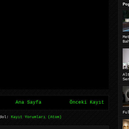
Pop
Me
Ba
Al
Se
Ana Sayfa
Önceki Kayıt
Fu
ydol:
Kayıt Yorumları (Atom)