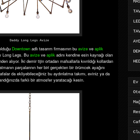
MA
TA
LE
TA
Daddy Long Legs Avize
AY
 olduğu
Downtown
adlı tasarım firmasının bu
avize
ve
aplik
DE
dy Long Legs. Bu
avize
ve
aplik
adını kendine esin kaynağı olan
en alıyor. İki demir tijin ortadan mafsallarla kıvrıldığı kollardan
HE
tmanın parçalarının her biri gerçekten bir örümcek ayağını
afalar da ekliyebileceğiniz bu aydınlatma takımı, eviniz ya da
landığınızda farklı bir atmosfer yaratacağı kesin.
Ev
Ot
Ma
Re
Ca
Cl