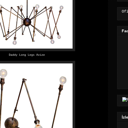
Of
Fa
Daddy Long Legs Avize
İzl