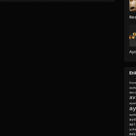
Re
Ay
Eti
Vin
ayd
dec
av
ay
ay
ayd
ayd
apl
yık
mek