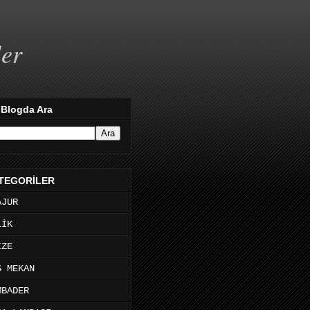
ler
 Blogda Ara
TEGORİLER
AJUR
LİK
İZE
Ş MEKAN
MBADER