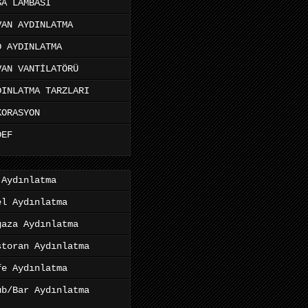
SA LAMBASI
VAN AYDINLATMA
D AYDINLATMA
VAN VANTİLATÖRÜ
DINLATMA TARZLARI
KORASYON
DEF
 Aydınlatma
el Aydınlatma
ğaza Aydınlatma
storan Aydınlatma
fe Aydınlatma
ub/Bar Aydınlatma