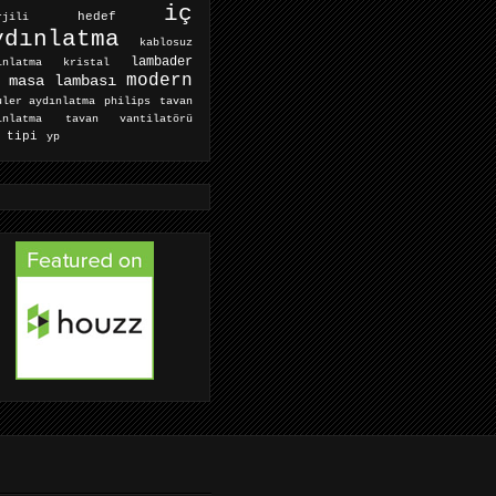
iç
hedef
rjili
ydınlatma
kablosuz
lambader
ınlatma
kristal
modern
masa lambası
tavan
uler aydınlatma
philips
ınlatma
tavan vantilatörü
 tipi
yp