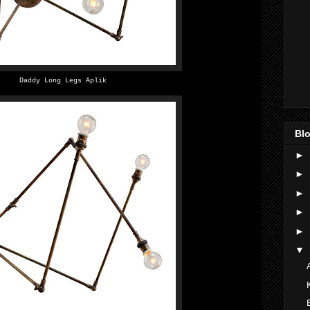
Daddy Long Legs Aplik
Blo
►
►
►
►
►
▼