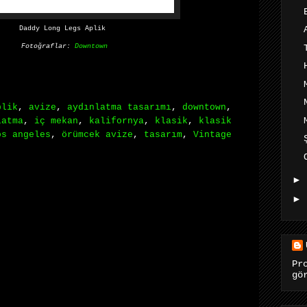
Daddy Long Legs Aplik
Fotoğraflar:
Downtown
plik
,
avize
,
aydınlatma tasarımı
,
downtown
,
latma
,
iç mekan
,
kalifornya
,
klasik
,
klasik
os angeles
,
örümcek avize
,
tasarım
,
Vintage
►
►
Pr
gö