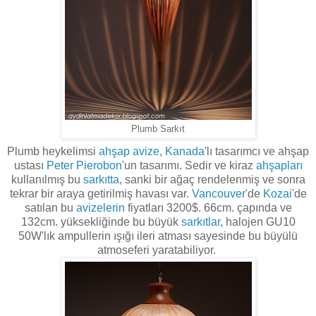
Plumb Sarkıt
Plumb heykelimsi
ahşap
avize
,
Kanada
'lı tasarımcı ve ahşap
ustası
Peter Pierobon
'un tasarımı. Sedir ve kiraz
ahşapları
kullanılmış bu
sarkıtta
, sanki bir ağaç rendelenmiş ve sonra
tekrar bir araya getirilmiş havası var.
Vancouver'
de
Kozai
'de
satılan bu
avizelerin
fiyatları 3200$. 66cm. çapında ve
132cm. yüksekliğinde bu büyük
sarkıtlar
, halojen GU10
50W'lık ampullerin ışığı ileri atması sayesinde bu büyülü
atmoseferi yaratabiliyor.