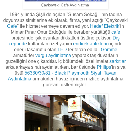
Çaykowski Cafe Aydınlatma
1994 yılında Şişli de açılan ''Susam Sokağı'' nın tadına
doyumsuz simitlerine ek olarak, firma, yeni açtığı ''Çaykovski
Cafe
'' ile hizmet vermeye devam ediyor.
Hedef Elektrik
'in
Mimar Pınar Onur Erdoğdu ile beraber yürüttüğü
cafe
projesinde ışık oyunları dikkatleri üstüne çekiyor.
Dış
cephede
kullanılan özel yapım
endirek
apliklerin
içinde
enerji tasarruflu olan
LED
ler tercih edildi.
Gömme
armatürler
vurgu aydınlatma
yaparak taş duvarların
güzelliğini öne çıkardılar. İç bölümdeki özel imalat
sarkıtlar
arka arkaya sıralı aydınlatırken, bar üstünde
Philips
'in sıva
üstü
56330/30/81 - Black Playmouth Siyah Tavan
Aydınlatma
armatürleri havuz içinden gizlice aydınlatma
görevini üstlenmişler.