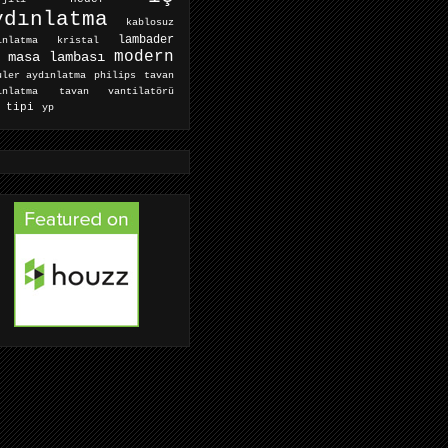
ydınlatma
kablosuz
lambader
ınlatma
kristal
modern
masa lambası
tavan
uler aydınlatma
philips
ınlatma
tavan vantilatörü
 tipi
yp