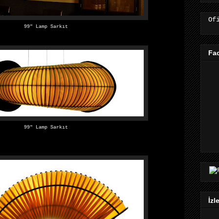
Of
99″ Lamp Sarkıt
Fa
99″ Lamp Sarkıt
İzl