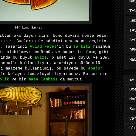
MA
TA
LE
99″ Lamp Sarkıt
TA
ıttan akordiyon alın, bunu duvara monte edin,
AY
iniz. Bunların üç adedini ucu ucuna geçirin,
z. Tasarımcı
Aviad Petel
'in bu
sarkıtı
minimum
DE
im alabilmeyi öngörmüş ve başarılı olmuş gibi
pında bu büyük
avize
, 6 adet E27 duylu ve 23w.
HE
 ampulle kullanılıyor, akordiyon görünümlü
cı malzeme kullanılmış, bu sayede bu
abajur
le kolayca temizleyebiliyorsunuz. Bu serinin
plik
ve bir
masa lambası
da mevcut.
Ev
Ot
Ma
Re
Ca
Cl