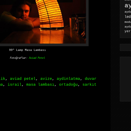
a
ayd
led
mod
ayd
yer
99″ Lamp Masa Lambası
Fotoğraflar:
Aviad Petel
lik
,
aviad petel
,
avize
,
aydinlatma
,
duvar
ma
,
israil
,
masa lambası
,
ortadoğu
,
sarkıt