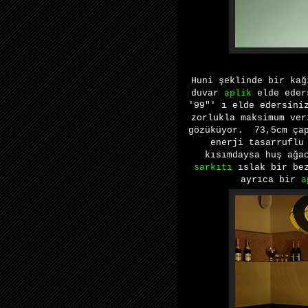
Huni şeklinde bir kağ
duvar
aplik
elde eders
'99″' ı elde edersini
zorlukla maksimum ver
gözüküyor. 73,5cm ça
enerji tasarruflu
kısımdaysa huş ağa
sarkıtı
ıslak bir bez
ayrıca bir
a