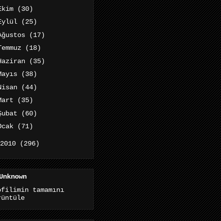
Ekim
(30)
Eylül
(25)
Ağustos
(17)
Temmuz
(18)
Haziran
(35)
Mayıs
(38)
Nisan
(44)
Mart
(35)
Şubat
(60)
Ocak
(71)
2010
(296)
Unknown
ofilimin tamamını
rüntüle