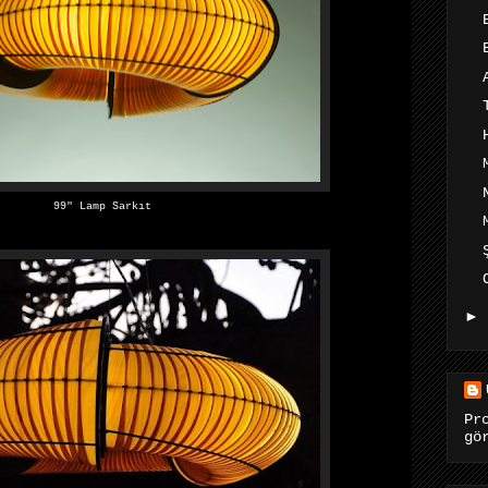
99″ Lamp Sarkıt
►
Pr
gö