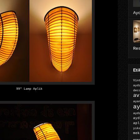
Ay
Re
Eti
Vin
ayd
99″ Lamp Aplik
dec
av
ay
ay
ayd
ayd
apl
yık
mek
ene