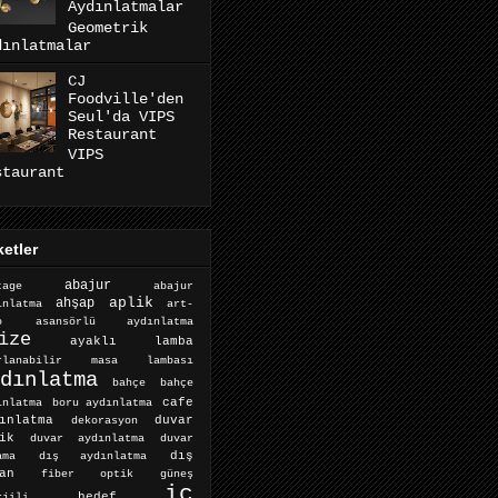
Aydınlatmalar
Geometrik
dınlatmalar
CJ
Foodville'den
Seul'da VIPS
Restaurant
VIPS
staurant
ketler
abajur
abajur
tage
aplik
ahşap
ınlatma
art-
o
asansörlü aydınlatma
ize
ayaklı lamba
arlanabilir masa lambası
dınlatma
bahçe
bahçe
cafe
ınlatma
boru aydınlatma
ınlatma
dekorasyon
duvar
ik
duvar aydınlatma
duvar
dış aydınlatma
dış
ama
an
fiber optik
güneş
iç
hedef
rjili