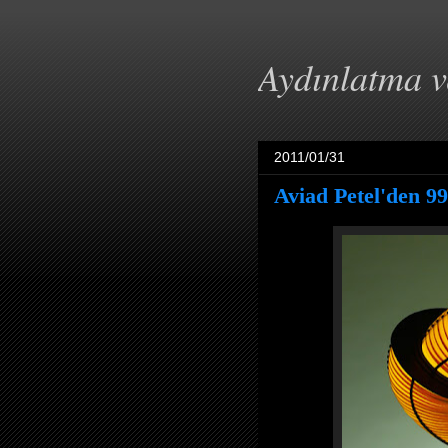
Aydınlatma 
2011/01/31
Aviad Petel'den 9