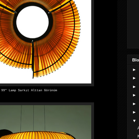
Blo
►
►
►
99″ Lamp Sarkıt Alttan Görünüm
►
►
►
▼