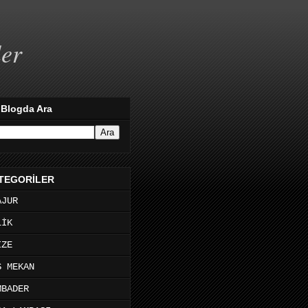
ler
 Blogda Ara
TEGORİLER
AJUR
LİK
İZE
Ş MEKAN
MBADER