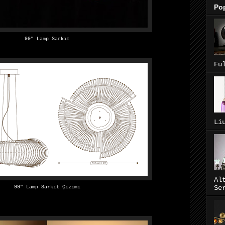
Pop
99″ Lamp Sarkıt
Fu
Li
Al
Se
99″ Lamp Sarkıt Çizimi