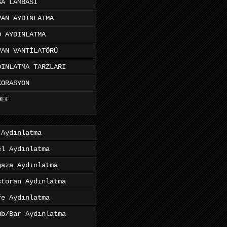
SA LAMBASI
VAN AYDINLATMA
D AYDINLATMA
VAN VANTİLATÖRÜ
DINLATMA TARZLARI
KORASYON
DEF
 Aydınlatma
el Aydınlatma
ğaza Aydınlatma
storan Aydınlatma
fe Aydınlatma
ub/Bar Aydınlatma