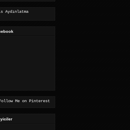
is Aydınlatma
cebook
eyiciler