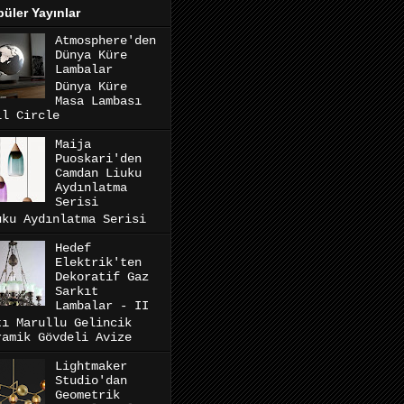
üler Yayınlar
Atmosphere'den
Dünya Küre
Lambalar
Dünya Küre
Masa Lambası
ll Circle
Maija
Puoskari'den
Camdan Liuku
Aydınlatma
Serisi
uku Aydınlatma Serisi
Hedef
Elektrik'ten
Dekoratif Gaz
Sarkıt
Lambalar - II
tı Marullu Gelincik
ramik Gövdeli Avize
Lightmaker
Studio'dan
Geometrik