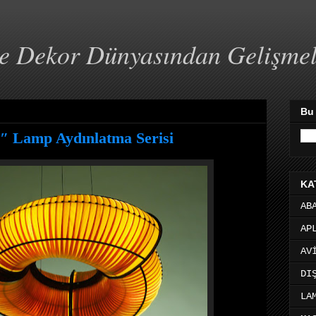
ve Dekor Dünyasından Gelişme
Bu
9″ Lamp Aydınlatma Serisi
KA
AB
AP
AV
DI
LA