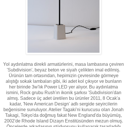
Yol aydınlatma direkli armatürlerini, masa lambasına çeviren
'Subdivision', beyaz beton ve siyah çelikten imal edilmiş.
Ürünün tam ortasından, hepimizin çevresinde görmeye
alıştığı sokak lambaları gibi, iki adet kol çıkıyor ve bunların
her birinde 3w'lık Power LED yer alıyor. Bu aydınlatma
ismini, Rock grubu Rush'ın ikonik şarkısı 'Subdivision'dan
almış. Sadece üç adet üretilen bu ürünler 2011, 8 Ocak'a
kadar, 'New American Design' adlı sergide seyircilerin
beğenisine sunuluyor. Atelier Tagaki'ni kurucusu olan Jonah
Takagi, Tokyo'da doğmuş fakat New England'da büyümüş,
2002'de Rhode Island Dizayn Enstitüsünden mezun olmuş.
Öncelerde arkadaşının stüdyosunu kullanarak tasarladığı