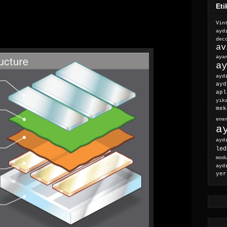
Eti
Vin
ayd
dec
av
ay
ay
ayd
ayd
apl
yık
mek
ene
a
ayd
led
mod
ayd
yer