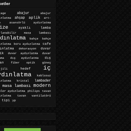
ketler
abajur
abajur
tage
aplik
ahşap
ınlatma
art-
o
asansörlü aydınlatma
ize
ayaklı lamba
arlanabilir masa lambası
dınlatma
bahçe
bahçe
cafe
ınlatma
boru aydınlatma
ınlatma
dekorasyon
duvar
ik
duvar aydınlatma
duvar
dış aydınlatma
dış
ama
an
fiber optik
güneş
iç
hedef
rjili
ydınlatma
kablosuz
lambader
ınlatma
kristal
modern
masa lambası
tavan
uler aydınlatma
philips
ınlatma
tavan vantilatörü
 tipi
yp