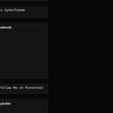
is Aydınlatma
cebook
eyiciler