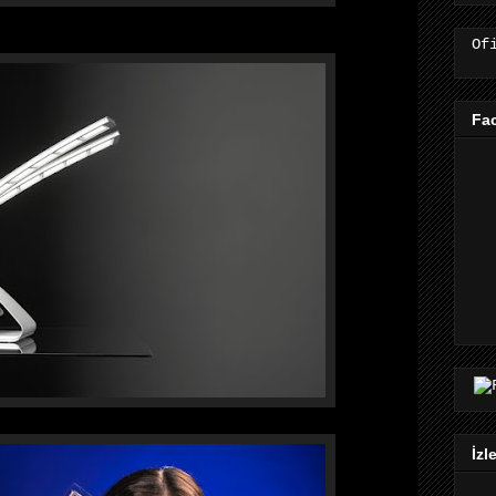
Of
Fa
İzl