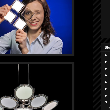
Blo
►
►
►
►
►
►
►
▼