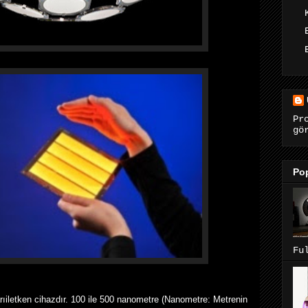
Pr
gö
Pop
Fu
rıiletken cihazdır. 100 ile 500 nanometre (Nanometre: Metrenin