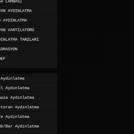
SA LAMBASI
VAN AYDINLATMA
D AYDINLATMA
VAN VANTİLATÖRÜ
DINLATMA TARZLARI
KORASYON
DEF
 Aydınlatma
el Aydınlatma
ğaza Aydınlatma
storan Aydınlatma
fe Aydınlatma
ub/Bar Aydınlatma