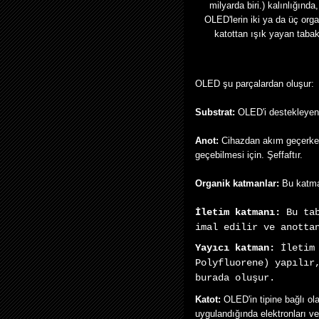
milyarda biri.) kalınlığınd
OLED'lerin iki ya da üç org
katottan ışık yayan tabak
OLED şu parçalardan oluşur:
Substrat:
OLED'i destekleyen,
Anot:
Cihazdan akım geçerken, 
geçebilmesi için. Şeffaftır.
Organik katmanlar:
Bu katma
İletim katmanı:
Bu tab
imal edilir ve anotta
Yayıcı katman:
İletim
Polyfluorene) yapılır
burada oluşur.
Katot:
OLED'in tipine bağlı ola
uygulandığında elektronları ve