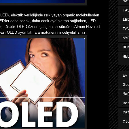
MA
TA
LED), elektrik verildiğinde ışık yayan organik moleküllerden
LE
LED'ler daha parlak, daha canlı aydınlatma sağlarken, LED
ji tüketir. OLED üzerin çalışmaları sürdüren Alman Novaled
TA
 bazı OLED aydınlatma armatürlerini inceliyebilirsiniz.
AY
DE
HE
Ev
Ot
Ma
Re
Ca
Cl