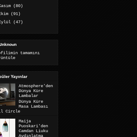
Kasım
(80)
Ekim
(91)
Eylül
(47)
Unknown
ofilimin tamamını
rüntüle
üler Yayınlar
Atmosphere'den
Dünya Küre
Lambalar
Dünya Küre
Masa Lambası
ll Circle
Maija
Puoskari'den
Camdan Liuku
Aydınlatma