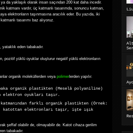
a, ya da yaklaşık olarak insan saçından 200 kat daha incedir.
anik katmanı vardır, üç katmanlı tasarımda, sonuncu katman,
Li
aya elektronların taşınmasına aracılık eder. Bu yazıda, iki
katmanlı tasarımı baz alıyoruz.
Al
 yataklık eden tabakadır.
Se
pozitif yüklü oyuklar oluşturur negatif yüklü elektronların
nlar organik moleküllerden veya
polimer
lerden yapılır.
Ay
aka organik plastikten (Meselâ polyaniline)
n elektron oyukları taşır.
 katmanından farklı organik plastikten (Örnek:
, katottan elektronları taşır, işte ışık
Re
rak şeffaf olabilir de, olmayabilir de. Katot cihaza gerilim
ren tabakadır.