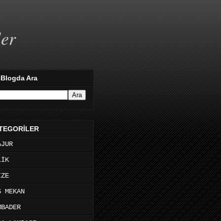
ler
 Blogda Ara
TEGORİLER
AJUR
LİK
İZE
Ş MEKAN
MBADER