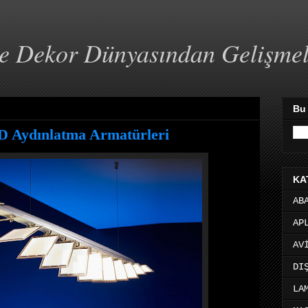
ve Dekor Dünyasından Gelişme
Bu
 Aydınlatma Armatürleri
KA
AB
AP
AV
DI
LA