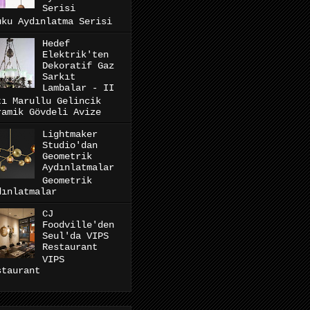
Serisi
uku Aydınlatma Serisi
Hedef
Elektrik'ten
Dekoratif Gaz
Sarkıt
Lambalar - II
tı Marullu Gelincik
ramik Gövdeli Avize
Lightmaker
Studio'dan
Geometrik
Aydınlatmalar
Geometrik
dınlatmalar
CJ
Foodville'den
Seul'da VIPS
Restaurant
VIPS
staurant