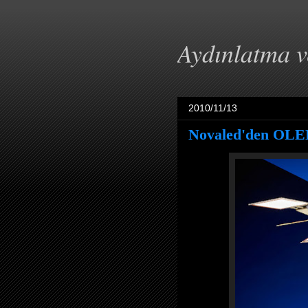
Aydınlatma 
2010/11/13
Novaled'den OLED